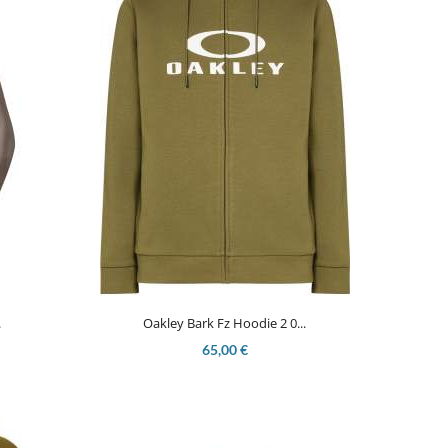

Aperçu rapide
.
Oakley Bark Fz Hoodie 2 0...
65,00 €