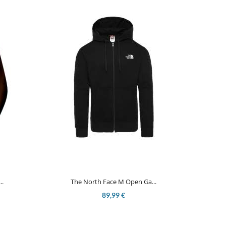

Aperçu rapide
..
The North Face M Open Ga...
89,99 €