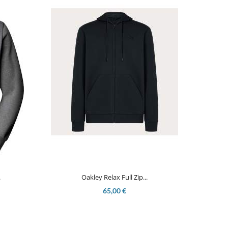

Aperçu rapide
.
Oakley Relax Full Zip...
65,00 €