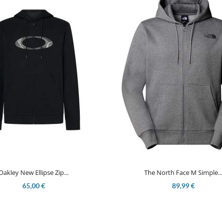


Aperçu rapide
Aperçu rapide
Oakley New Ellipse Zip...
The North Face M Simple..
65,00 €
89,99 €