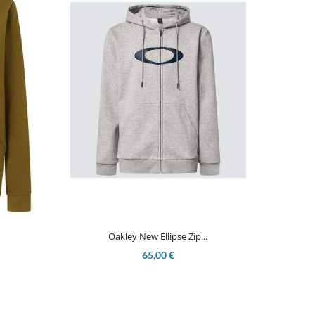

Aperçu rapide
Oakley New Ellipse Zip...
65,00 €