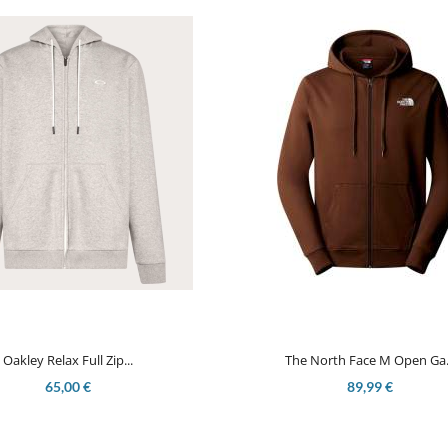


Aperçu rapide
Aperçu rapide
Oakley Relax Full Zip...
The North Face M Open Ga.
65,00 €
89,99 €