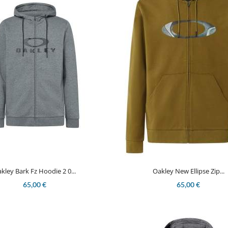


Aperçu rapide
Aperçu rapide
kley Bark Fz Hoodie 2 0...
Oakley New Ellipse Zip...
65,00 €
65,00 €