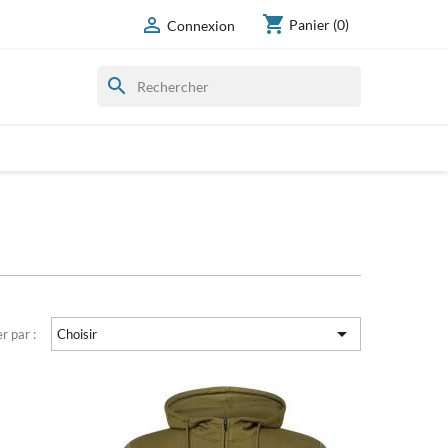
shopping_cart

Panier
(0)
Connexion
search

er par :
Choisir