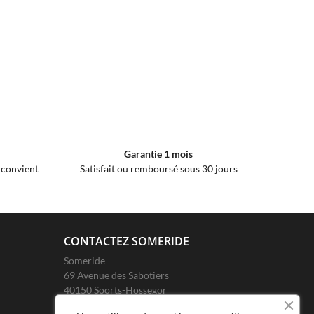
Garantie 1 mois
e convient
Satisfait ou remboursé sous 30 jours
CONTACTEZ SOMERIDE
Someride
69 Avenue des Sabotiers
40150 Soorts-Hossegor
France