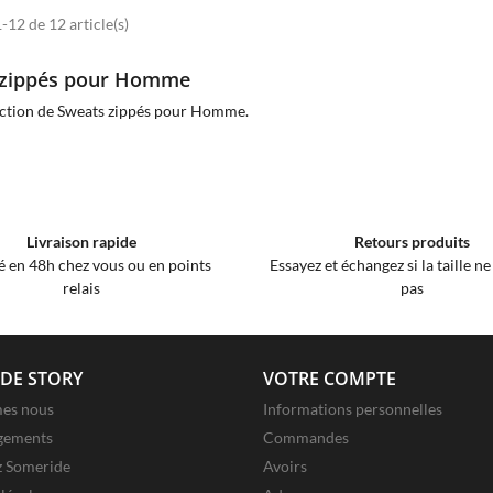
-12 de 12 article(s)
 zippés pour Homme
ection de Sweats zippés pour Homme.
Livraison rapide
Retours produits
é en 48h chez vous ou en points
Essayez et échangez si la taille n
relais
pas
DE STORY
VOTRE COMPTE
es nous
Informations personnelles
gements
Commandes
z Someride
Avoirs