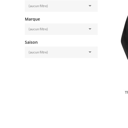

(aucun filtre)
Marque

(aucun filtre)
Saison

(aucun filtre)
T