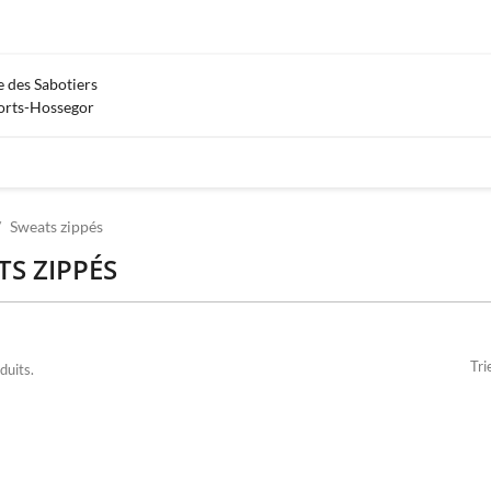
 des Sabotiers
orts-Hossegor
Sweats zippés
S ZIPPÉS
Tri
duits.