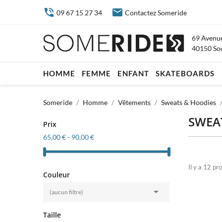


09 67 15 27 34
Contactez Someride
69 Avenue
40150 So
HOMME
FEMME
ENFANT
SKATEBOARDS
Someride
Homme
Vêtements
Sweats & Hoodies
SWEAT
Prix
65,00 € - 90,00 €
Il y a 12 pro
Couleur

(aucun filtre)
Taille