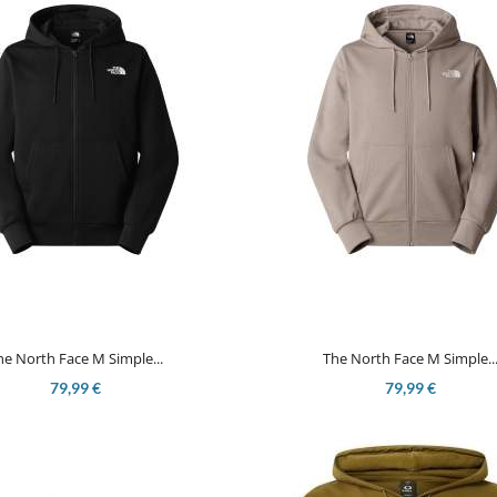


Aperçu rapide
Aperçu rapide
he North Face M Simple...
The North Face M Simple..
79,99 €
79,99 €