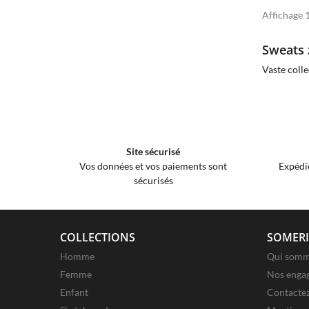
Affichage 1
Sweats
Vaste coll
Site sécurisé
Vos données et vos paiements sont
Expédi
sécurisés
COLLECTIONS
SOMERI
Homme
Qui somm
Femme
Nos enga
Enfant
Contacte