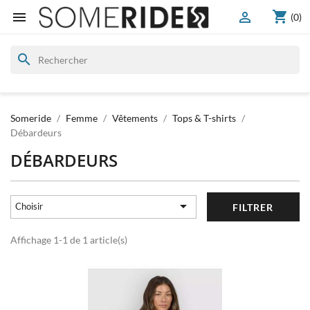
shopping_cart


(0)
search
Someride
Femme
Vêtements
Tops & T-shirts
Débardeurs
DÉBARDEURS

Choisir
FILTRER
Affichage 1-1 de 1 article(s)