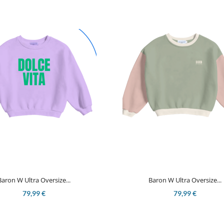


Aperçu rapide
Aperçu rapide
Baron W Ultra Oversize...
Baron W Ultra Oversize...
79,99 €
79,99 €