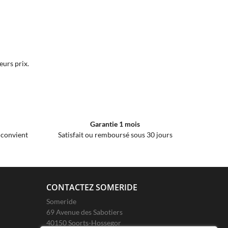
urs prix.
Garantie 1 mois
e convient
Satisfait ou remboursé sous 30 jours
CONTACTEZ SOMERIDE
Someride
69 Avenue des Sabotiers
40150 Soorts-Hossegor