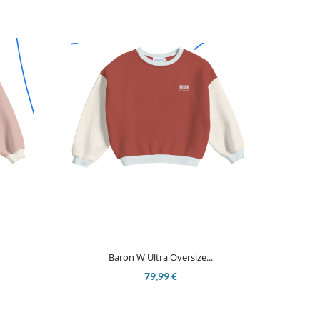

Aperçu rapide
Baron W Ultra Oversize...
79,99 €