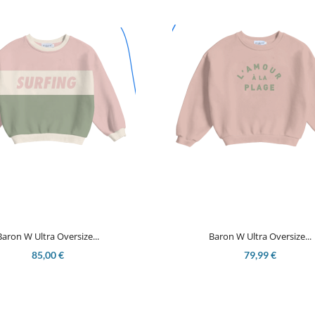


Aperçu rapide
Aperçu rapide
Baron W Ultra Oversize...
Baron W Ultra Oversize...
85,00 €
79,99 €