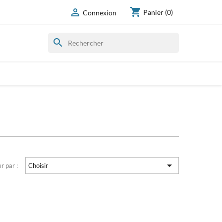
shopping_cart

Panier
(0)
Connexion
search

er par :
Choisir