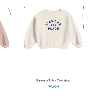

Aperçu rapide
Baron W Ultra Oversize...
79,99 €