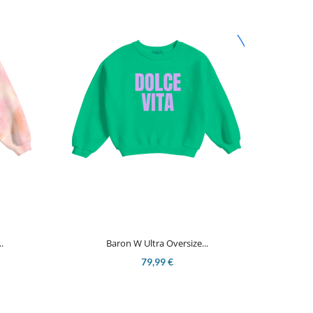

Aperçu rapide
.
Baron W Ultra Oversize...
79,99 €