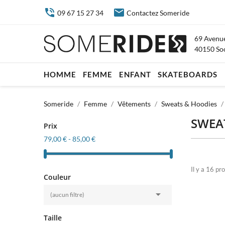


09 67 15 27 34
Contactez Someride
69 Avenue
40150 So
HOMME
FEMME
ENFANT
SKATEBOARDS
Someride
Femme
Vêtements
Sweats & Hoodies
SWEA
Prix
79,00 € - 85,00 €
Il y a 16 pro
Couleur

(aucun filtre)
Taille