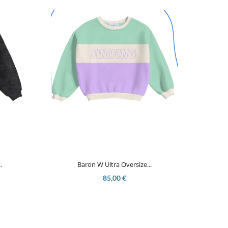

Aperçu rapide
.
Baron W Ultra Oversize...
85,00 €