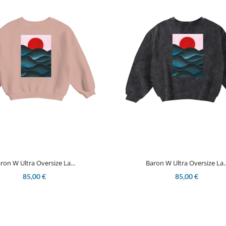


Aperçu rapide
Aperçu rapide
ron W Ultra Oversize La...
Baron W Ultra Oversize La..
85,00 €
85,00 €