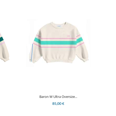

Aperçu rapide
Baron W Ultra Oversize...
85,00 €