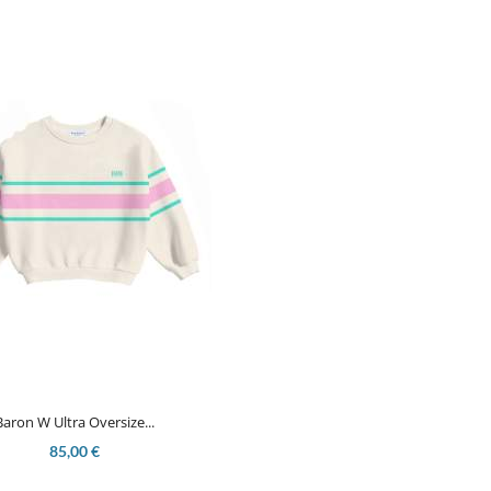

Aperçu rapide
Baron W Ultra Oversize...
85,00 €