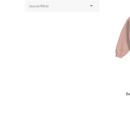

(aucun filtre)
Ba