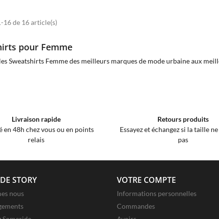
-16 de 16 article(s)
hirts pour Femme
les Sweatshirts Femme des meilleurs marques de mode urbaine aux meille
Livraison rapide
Retours produits
é en 48h chez vous ou en points
Essayez et échangez si la taille n
relais
pas
DE STORY
VOTRE COMPTE
es nous
Informations personnelles
gements
Commandes
z Someride
Avoirs