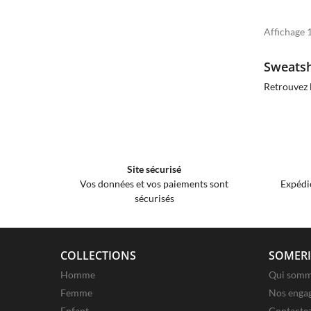
Affichage 1
Sweats
Retrouvez 
Site sécurisé
Vos données et vos paiements sont
Expédi
sécurisés
COLLECTIONS
SOMERI
Homme
Qui somm
Femme
Nos enga
Enfant
Contacte