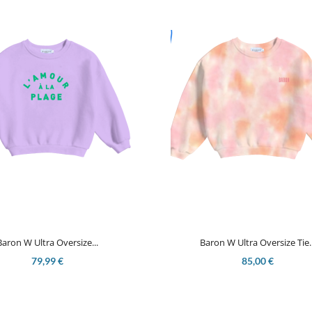


Aperçu rapide
Aperçu rapide
Baron W Ultra Oversize...
Baron W Ultra Oversize Tie..
79,99 €
85,00 €