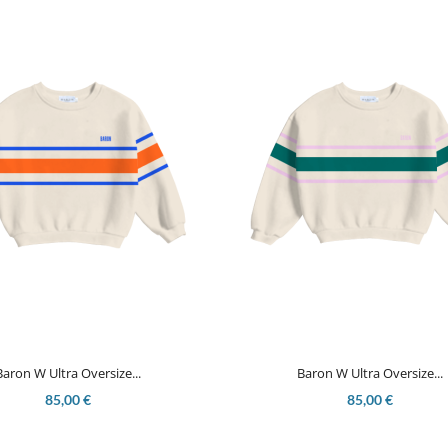


Aperçu rapide
Aperçu rapide
Baron W Ultra Oversize...
Baron W Ultra Oversize...
85,00 €
85,00 €