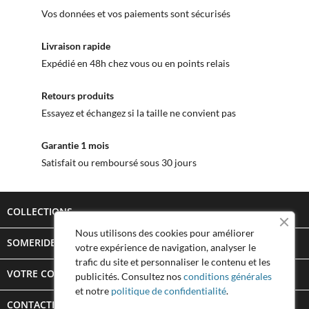
Vos données et vos paiements sont sécurisés
Livraison rapide
Expédié en 48h chez vous ou en points relais
Retours produits
Essayez et échangez si la taille ne convient pas
Garantie 1 mois
Satisfait ou remboursé sous 30 jours
COLLECTIONS

Nous utilisons des cookies pour améliorer
SOMERIDE STORY

votre expérience de navigation, analyser le
trafic du site et personnaliser le contenu et les
VOTRE COMPTE

publicités. Consultez nos
conditions générales
et notre
politique de confidentialité
.
CONTACTEZ SOMERIDE
keyboard_arrow_down