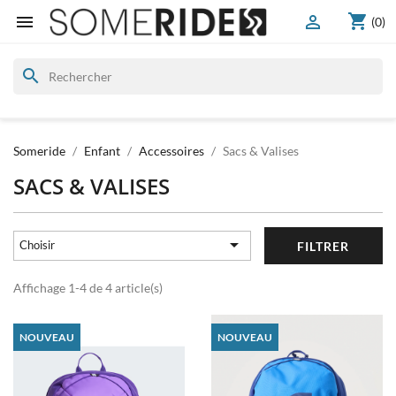
shopping_cart


(0)
search
Someride
Enfant
Accessoires
Sacs & Valises
SACS & VALISES

Choisir
FILTRER
Affichage 1-4 de 4 article(s)
NOUVEAU
NOUVEAU