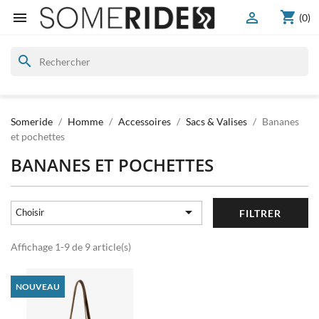
shopping_cart


(0)
search
Someride
Homme
Accessoires
Sacs & Valises
Bananes
et pochettes
BANANES ET POCHETTES

Choisir
FILTRER
Affichage 1-9 de 9 article(s)
NOUVEAU