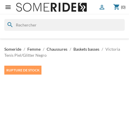
shopping_cart


(0)
search
Someride
Femme
Chaussures
Baskets basses
Victoria
Tenis Piel/Glitter Negro
RUPTURE DE STOCK