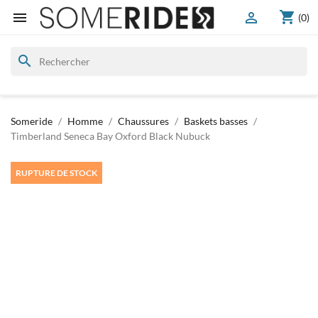
shopping_cart


(0)
search
Someride
Homme
Chaussures
Baskets basses
Timberland Seneca Bay Oxford Black Nubuck
RUPTURE DE STOCK