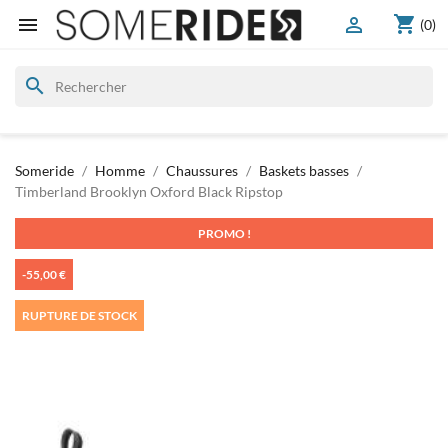
shopping_cart


(0)
search
Someride
Homme
Chaussures
Baskets basses
Timberland Brooklyn Oxford Black Ripstop
PROMO !
-55,00 €
RUPTURE DE STOCK