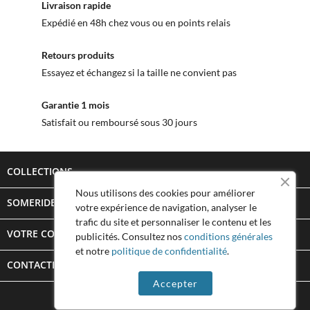
Livraison rapide
Expédié en 48h chez vous ou en points relais
Retours produits
Essayez et échangez si la taille ne convient pas
Garantie 1 mois
Satisfait ou remboursé sous 30 jours
COLLECTIONS

Nous utilisons des cookies pour améliorer
SOMERIDE STORY

votre expérience de navigation, analyser le
trafic du site et personnaliser le contenu et les
VOTRE COMPTE

publicités. Consultez nos
conditions générales
et notre
politique de confidentialité
.
CONTACTEZ SOMERIDE
keyboard_arrow_down
Accepter
© 2026 - Someride - tous droits réservés