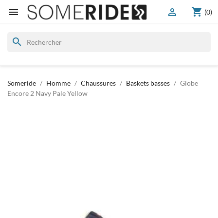
shopping_cart


(0)
search
Someride
Homme
Chaussures
Baskets basses
Globe
Encore 2 Navy Pale Yellow