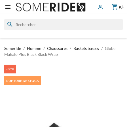
shopping_cart


(0)
search
Someride
Homme
Chaussures
Baskets basses
Globe
Mahalo Plus Black Black Wrap
-30%
RUPTURE DE STOCK