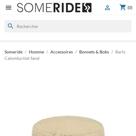
shopping_cart


(0)
search
Someride
Homme
Accessoires
Bonnets & Bobs
Barts
Calomba Hat Sand