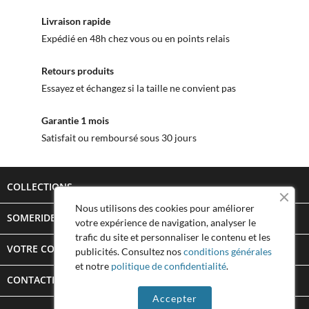
Livraison rapide
Expédié en 48h chez vous ou en points relais
Retours produits
Essayez et échangez si la taille ne convient pas
Garantie 1 mois
Satisfait ou remboursé sous 30 jours
COLLECTIONS

Nous utilisons des cookies pour améliorer
SOMERIDE STORY

votre expérience de navigation, analyser le
trafic du site et personnaliser le contenu et les
VOTRE COMPTE

publicités. Consultez nos
conditions générales
et notre
politique de confidentialité
.
CONTACTEZ SOMERIDE
keyboard_arrow_down
Accepter