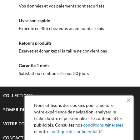
Vos données et vos paiements sont sécurisés
Livraison rapide
Expédié en 48h chez vous ou en points relais
Retours produits
Essayez et échangez si la taille ne convient pas
Garantie 1 mois
Satisfait ou remboursé sous 30 jours
COLLECTIONS

Nous utilisons des cookies pour améliorer
SOMERIDE STORY

votre expérience de navigation, analyser le
trafic du site et personnaliser le contenu et les
VOTRE COMPTE

publicités. Consultez nos
conditions générales
et notre
politique de confidentialité
.
CONTACTEZ SOMERIDE
keyboard_arrow_down