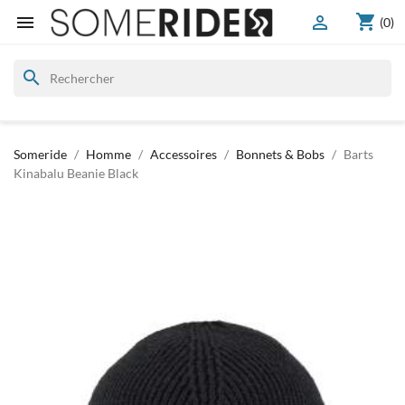
shopping_cart


(0)
search
Someride
Homme
Accessoires
Bonnets & Bobs
Barts
Kinabalu Beanie Black