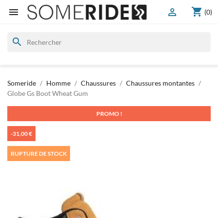
shopping_cart


(0)
search
Someride
Homme
Chaussures
Chaussures montantes
Globe Gs Boot Wheat Gum
PROMO !
-31,00 €
RUPTURE DE STOCK