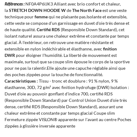
Références :
NF0A4P6IJK3 Alliant avec brio confort et chaleur,
la
STRETCH DOWN HOODIE W
de
The North Face
est une veste
technique pour
femme
qui ne plaisante pas.Isolante et extensible,
cette veste se compose d'un garnissage en duvet d'oie très dense et
de haute qualité.
Certifié RDS
(Responsible Down Standard), cet
isolant naturel assura une chaleur extrême et constante par temps
glacial. À l'extérieur, on retrouve une matière résistante et
extensible en nylon indéchirable et élasthanne, avec
finition
DWR
pour éloigner l'humidité. La liberté de mouvement est
maximale, surtout que sa coupe slim épouse le corps de la sportive
pour ne pas la ralentir.Elle ajoute une capuche réglable ainsi que
des poches zippées pour la touche de fonctionnalité.
Caractèristiques :
Tissu - tronc et doublure : 91 % nylon, 9 %
élasthanne, 30D, 72 g/m² avec finition hydrofuge (DWR) Isolation :
Duvet d'oie au pouvoir gonflant d'indice 700, certifié RDS
(Responsible Down Standard) par Control Union Duvet d'oie très
dense, certifié RDS (Responsible Down Standard), assurant une
chaleur extrême et constante par temps glacial Coupe slim
Fermeture zippée VISLON® apparente sur l'avant au centre Poches
zippées à glissière inversée apparente