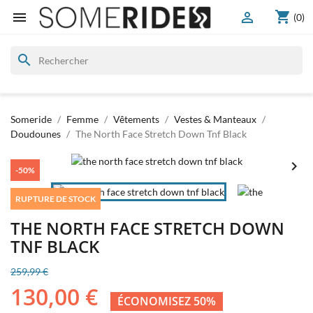
shopping_cart


(0)
search
Someride
Femme
Vêtements
Vestes & Manteaux
Doudounes
The North Face Stretch Down Tnf Black


-50%
RUPTURE DE STOCK
THE NORTH FACE STRETCH DOWN
TNF BLACK
259,99 €
130,00 €
ÉCONOMISEZ 50%