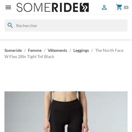
shopping_cart


(0)
search
Someride
Femme
Vêtements
Leggings
The North Face
W Flex 28In Tight Tnf Black