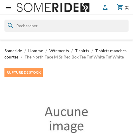
shopping_cart


(0)
search
Someride
Homme
Vêtements
T-shirts
T-shirts manches
courtes
The North Face M Ss Red Box Tee Tnf White Tnf White
RUPTURE DE STOCK