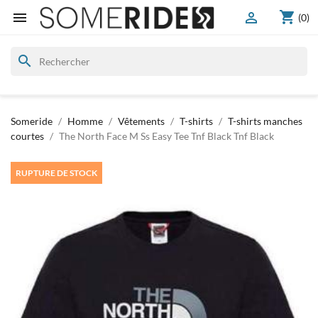
shopping_cart


(0)
search
Someride
Homme
Vêtements
T-shirts
T-shirts manches
courtes
The North Face M Ss Easy Tee Tnf Black Tnf Black
RUPTURE DE STOCK