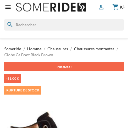
shopping_cart


(0)
search
Someride
Homme
Chaussures
Chaussures montantes
Globe Gs Boot Black Brown
PROMO !
-31,00 €
RUPTURE DE STOCK