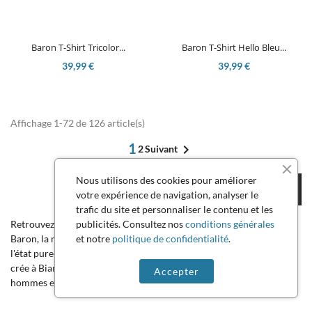
Baron T-Shirt Tricolor...
Baron T-Shirt Hello Bleu...
39,99 €
39,99 €
Affichage 1-72 de 126 article(s)
1

2
Suivant
Nous utilisons des cookies pour améliorer

Retour en haut
votre expérience de navigation, analyser le
trafic du site et personnaliser le contenu et les
publicités. Consultez nos
conditions générales
Retrouvez les T-shirts, Sweatshirts et bien plus de la marque Baron.
et notre
politique de confidentialité
.
Baron, la marque qui respire l'air iodé du Sud-ouest et le chill à
l'état pure ! BARON CLOTHING est une marque locale engagée, qui
crée à Biarritz des vêtements frais et stylés, respectueux des
Accepter
hommes et de la planète.