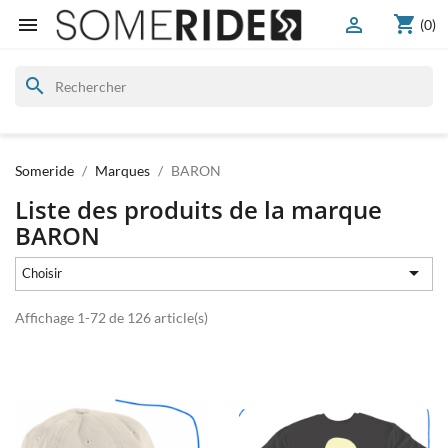
shopping_cart


(0)
search
Someride
Marques
BARON
Liste des produits de la marque
BARON

Choisir
Affichage 1-72 de 126 article(s)