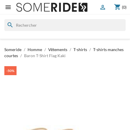
shopping_cart


(0)
search
Someride
Homme
Vêtements
T-shirts
T-shirts manches
courtes
Baron T-Shirt Flag Kaki
-50%